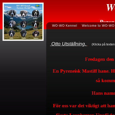
W
Pyren
WO-WO Kennel
Welcome to WO-WO 
Otto Utställning.
(Klicka på texten fö
Fredagen den 
En Pyreneisk Mastiff hane. H
så komm
Hans namn
För oss var det viktigt att han