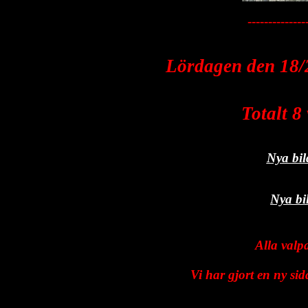
--------------
Lördagen den 18/
Totalt 8
Nya bil
Nya bi
Alla valp
Vi har gjort en ny si