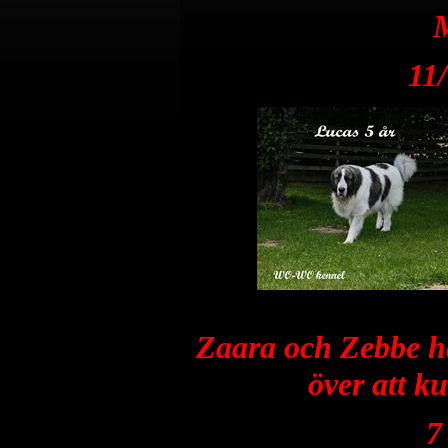
M
11/
Zaara och Zebbe har
över att k
7