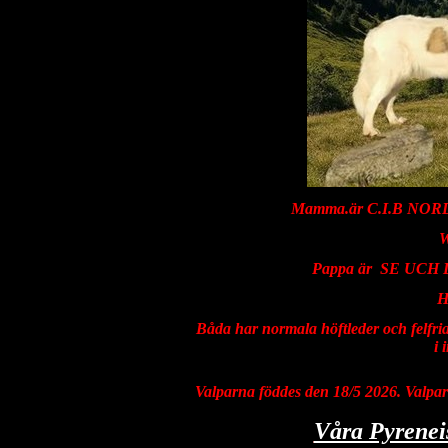
Mamma.är C.I.B NOR
Pappa är SE UC
Ha
Båda har normala höftleder och felfri
i 
Valparna föddes den 18/5 2026. Valparn
Våra Pyrenei