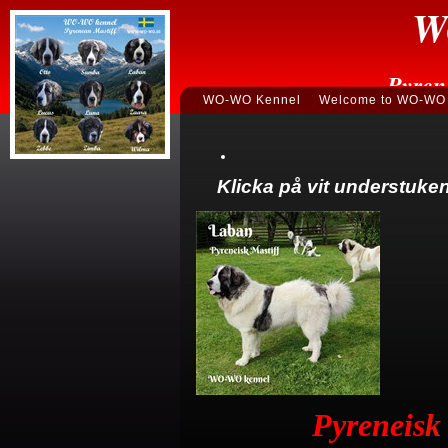
W
Pyren
WO-WO Kennel
Welcome to WO-WO 
Klicka på vit understuken 
Pyreneis
k