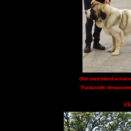
Otto med bland annat omd
"Fantastiskt temperam
Vå