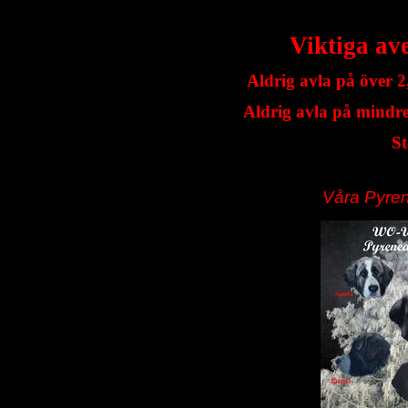
Viktiga ave
Aldrig avla på över 
Aldrig avla på mindr
St
Våra Pyren