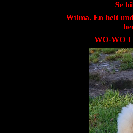
Se bi
Wilma. En helt unde
he
WO-WO I