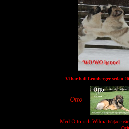
Vi har haft Leonberger sedan 200
Otto
Med Otto och Wilma
började vår
Och