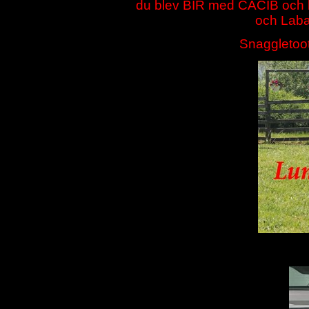
du blev BIR med CACIB och 
och Laban
Snaggletoot