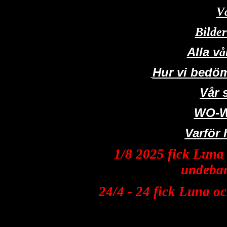
Vå
Bilde
Alla v
å
Hur vi bedöm
Vår 
WO-W
Varför
1/8 2025 fick Luna 
undebar
24/4 - 24 fick Luna o